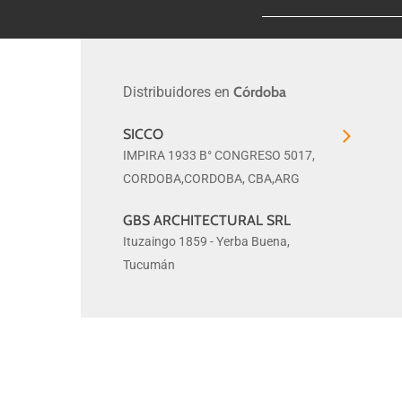
Distribuidores en
Córdoba
SICCO
SICCO
IMPIRA 1933 B° CONGRESO 5017,
CORDOBA,CORDOBA, CBA,ARG
GBS ARCHITECTURAL SRL
GBS
Ituzaingo 1859 - Yerba Buena,
ARCHITECTURAL
Tucumán
SRL