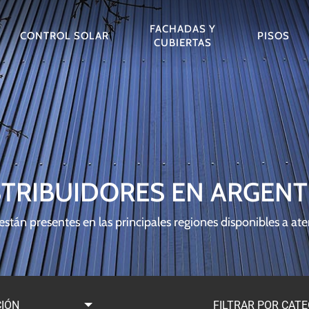
FACHADAS Y
CONTROL SOLAR
PISOS
CUBIERTAS
STRIBUIDORES
EN
ARGENT
S
CIELORRASOS DE
CORTASOLES
FOLDING /
FACHADAS
NUBES E ISLAS
CORTASOLES DE
FACH
RICAS
FIELTRO
LINEALES
SLIDING
VENTILADAS
ACÚSTICAS
MADERA
CUBI
 están presentes en las principales regiones disponibles a at
SHUTTERS
METÁ
CIÓN
FILTRAR POR CAT