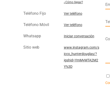
¿Cómo llegar?
Em
Teléfono Fijo
Ver teléfono
Te
Teléfono Móvil
Ver teléfono
Whatsapp
Iniciar conversación
Co
Sitio web
www.instagram.com/s
icco_hunterdouglas/?
igshid=YmMyMTA2M2
Y%3D
Co