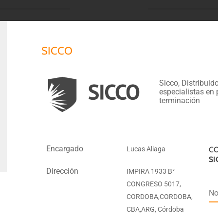
SICCO
Sicco, Distribuid
especialistas en 
terminación
Encargado
Lucas Aliaga
CO
SI
Dirección
IMPIRA 1933 B°
CONGRESO 5017,
No
CORDOBA,CORDOBA,
CBA,ARG, Córdoba