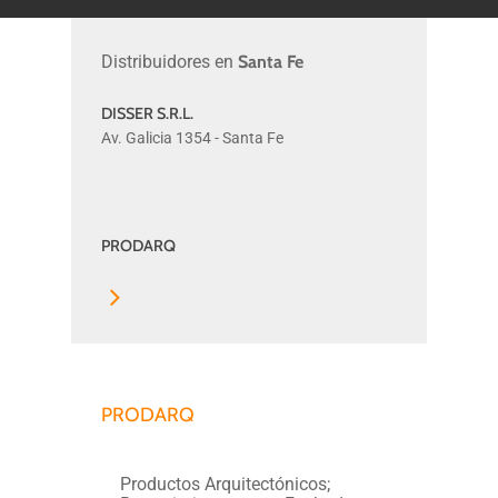
Distribuidores en
Santa Fe
DISSER S.R.L.
DISSER
Av. Galicia 1354 - Santa Fe
S.R.L.
PRODARQ
PRODARQ
PRODARQ
Productos Arquitectónicos;