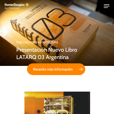
Skip
Menu
to
main
content
PUBLICACIONES
ARQUITECTURA
Presentación Nuevo Libro
LATARQ 03 Argentina
Necesito más información