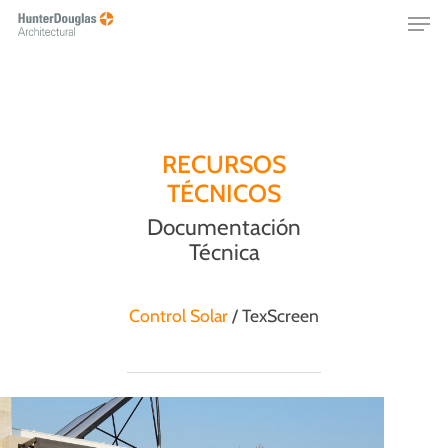
Skip
Menu
to
main
content
RECURSOS
TÉCNICOS
Documentación
Técnica
Control Solar
/ TexScreen