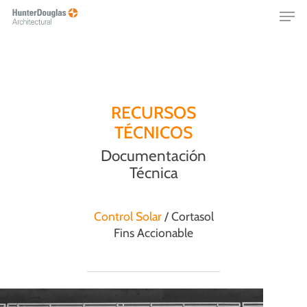
Skip
Menu
to
main
content
RECURSOS
TÉCNICOS
Documentación
Técnica
Control Solar
/ Cortasol
Fins Accionable