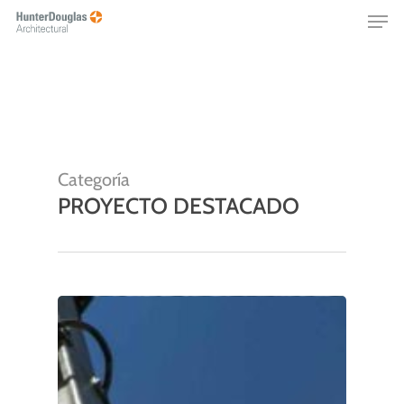
Skip
Menu
to
main
content
Categoría
PROYECTO DESTACADO