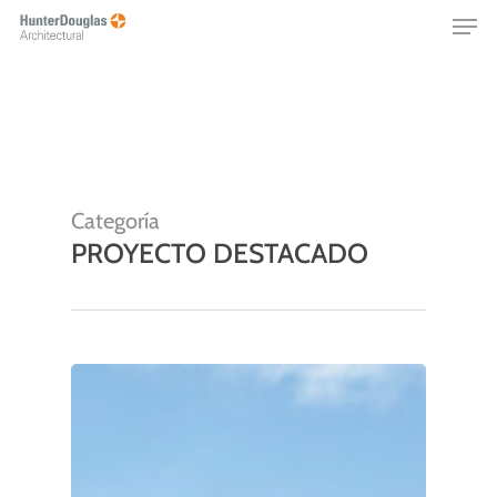
Skip
Menu
to
main
content
Categoría
PROYECTO DESTACADO