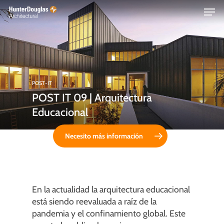
Skip
Menu
to
main
content
POST-IT
POST IT 09 | Arquitectura
Educacional
Necesito más información
En la actualidad la arquitectura educacional
está siendo reevaluada a raíz de la
pandemia y el confinamiento global. Este