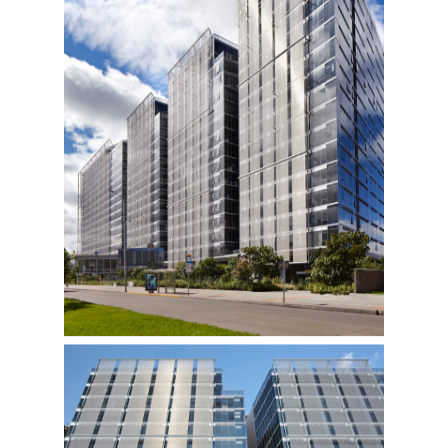
Felipe
De
La
Pava