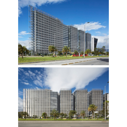
ELEMENTO
Localización:
Calle
26
#69ª-76
Bogotá,
Colombía
Entidad
Promotora
(Si
aplica):
Prabyc
Ingenieros
Diseño: