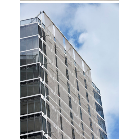
Bernal
Arquitectos
–
Arq.
Fernando
Bernal
Director(es)
de
Proyecto:
Arq.
Felix
Vasquez-
Arq.
Constanza
Gómez