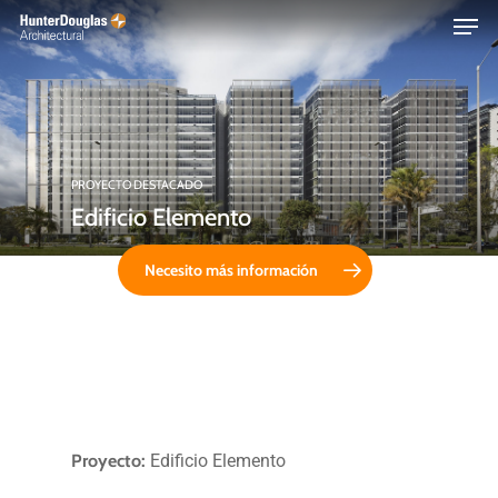
Skip
Menu
to
main
content
PROYECTO DESTACADO
Edificio Elemento
Necesito más información
Proyecto:
Edificio Elemento