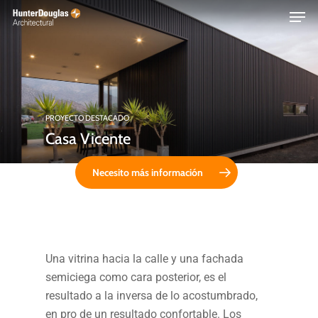
Skip
Menu
to
main
content
PROYECTO DESTACADO
Casa Vicente
Necesito más información
Una vitrina hacia la calle y una fachada
semiciega como cara posterior, es el
resultado a la inversa de lo acostumbrado,
en pro de un resultado confortable. Los